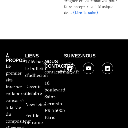
Wagner et ses tentatives pour
faire accepter sa “ Musique
de…
(Lire la suite)
À
LIENS
SUIVEZ-NOUS
PROPOS
Télécharger
NOUS
Le
CONTACTER
le bulletin
contact@mvrw.fr
premier
d'adhésion
site
16,
Devenir
internet
boulevard
membre
collaboratif
Saint-
consacré
Germain
Newsletter
à la vie
FR 75005
du
Feuille
Paris
compositeur
de route
allemand