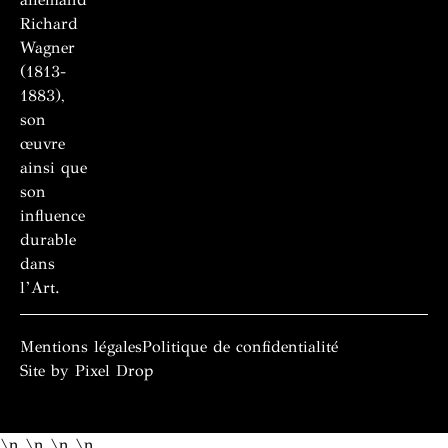
Richard
Wagner
(1813-
1883),
son
œuvre
ainsi que
son
influence
durable
dans
l’Art.
Mentions légales
Politique de confidentialité
Site by Pixel Drop
Revenir en haut page
\n
\n \n
\n