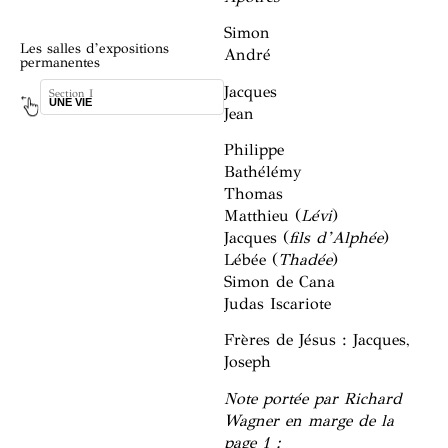
Simon
Les salles d’expositions
André
permanentes
Jacques
Section I
Section II
UNE VIE
DANS L’INTIMITÉ DE RICHARD
Jean
WAGNER
Philippe
Bathélémy
Thomas
Matthieu (
Lévi
)
Jacques (
fils d’Alphée
)
Lébée (
Thadée
)
Simon de Cana
Judas Iscariote
Frères de Jésus : Jacques,
Joseph
Note portée par Richard
Wagner en marge de la
page 1 :