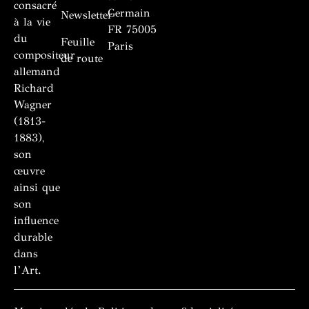
consacré
Germain
Newsletter
à la vie
FR 75005
du
Feuille
Paris
compositeur
de route
allemand
Richard
Wagner
(1813-
1883),
son
œuvre
ainsi que
son
influence
durable
dans
l’Art.