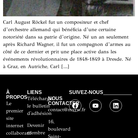
Carl August Röckel fut un compositeur et chef
d’orchestre allemand qui bénéficia d’une certaine
notoriété dans sa patrie d’origine. Né un an seulement
après Richard Wagner, il fut un compagnon d’armes au
côté de ce dernier et prit une place active dans les
événements révolutionnaires de 1848-1849 à Dresde. Né
à Graz, en Autriche, Carl […]
À
LIENS
SUIVEZ-NOUS
PROPOS
Télécharger
NOUS
Le
CONTACTER
le bulletin
contact@mvrw.fr
premier
d'adhésion
site
16,
Devenir
internet
boulevard
membre
collaboratif
Saint-