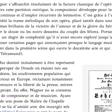
gner s’affranchit résolument de la facture classique de l’opé
rs cette partition onirique, le compositeur développe pour l
ontinue et d’emploi récurrent de leitmotive. C’est grâce à l’
bâtit la trame mélodique de son opéra, placé tantôt dans une
mes brillants de la victoire de l’amour et de la gloire du hé
r le doute ou les noirs desseins du couple des félons. Portan
à un degré de complexité qu’il n’avait encore exploré jusqu’a
er certaines pages qui annonçaient presque le langage musi
t dans la première scène qui ouvre le deuxième acte et qui 
 Telramund).
fut destiné initialement à être représenté
peroper de Dresde où étaient nés ses
dents, les soulèvements populaires qui
artout en Europe, réclamant notamment
censure et la liberté de la presse, mirent
 projet. En effet, Wagner ne se contenta
s de compositeur et de musicien. Ayant
de son poste de Maître de Chapelle
l se lia d’amitié avec des insurgés tels