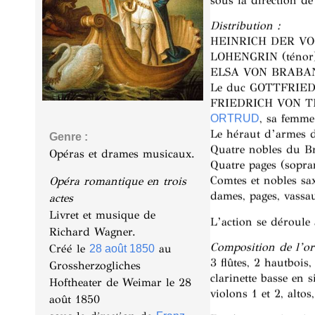
sous la direction d
Distribution :
HEINRICH DER VOGL
LOHENGRIN (ténor
ELSA VON BRABAN
Le duc GOTTFRIED, 
FRIEDRICH VON TE
, sa femm
ORTRUD
Le héraut d’armes 
Genre :
Quatre nobles du Br
Opéras et drames musicaux.
Quatre pages (sopran
Comtes et nobles sa
Opéra romantique en trois
dames, pages, vassa
actes
Livret et musique de
L’action se déroule
Richard Wagner.
Composition de l’or
Créé le
au
28 août 1850
3 flûtes, 2 hautbois,
Grossherzogliches
clarinette basse en 
Hoftheater de Weimar le 28
violons 1 et 2, altos
août 1850