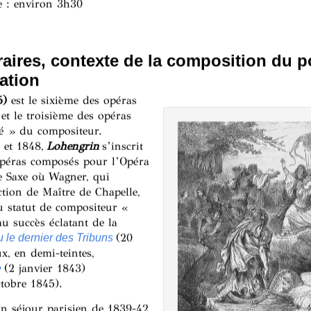
e : environ 3h30
raires, contexte de la composition du p
ation
)
est le sixième des opéras
et le troisième des opéras
té » du compositeur.
 et 1848,
Lohengrin
s’inscrit
opéras composés pour l’Opéra
e Saxe où Wagner, qui
nction de Maître de Chapelle,
u statut de compositeur «
au succès éclatant de la
(20
u le dernier des Tribuns
ux, en demi-teintes,
(2 janvier 1843)
e
tobre 1845).
on séjour parisien de 1839-42