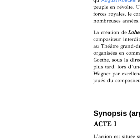
qu’
e
August Roeckel
peuple en révolte. U
forces royales, le c
nombreuses années…
La création de
Lohe
compositeur interdi
au Théâtre grand-du
organisées en comm
Goethe, sous la dir
plus tard, lors d’u
Wagner par excellen
joués du compositeu
Synopsis (a
ACTE I
L’action est située 