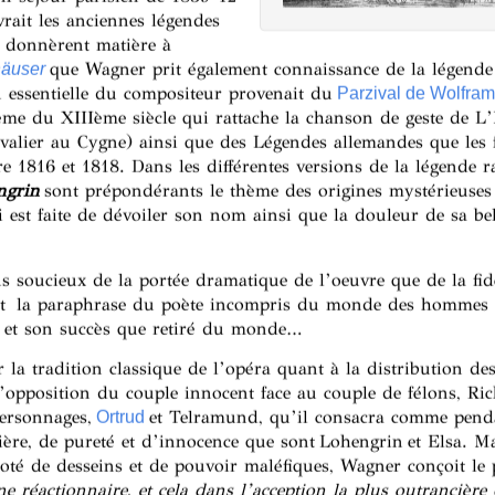
vrait les anciennes légendes
 donnèrent matière à
que Wagner prit également connaissance de la légende
äuser
n essentielle du compositeur provenait du
Parzival de Wolfram
me du XIIIème siècle qui rattache la chanson de geste de L
evalier au Cygne) ainsi que des Légendes allemandes que les
re 1816 et 1818. Dans les différentes versions de la légende r
ngrin
sont prépondérants le thème des origines mystérieuses
ui est faite de dévoiler son nom ainsi que la douleur de sa be
 soucieux de la portée dramatique de l’oeuvre que de la fidé
it la paraphrase du poète incompris du monde des hommes q
e et son succès que retiré du monde…
 la tradition classique de l’opéra quant à la distribution d
l’opposition du couple innocent face au couple de félons, R
ersonnages,
et Telramund, qu’il consacra comme penda
Ortrud
ère, de pureté et d’innocence que sont Lohengrin et Elsa. Ma
té de desseins et de pouvoir maléfiques, Wagner conçoit le 
ne réactionnaire, et cela dans l’acception la plus outrancière