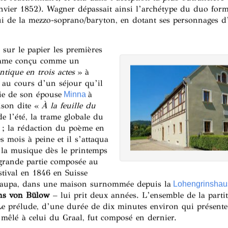
janvier 1852). Wagner dépassait ainsi l’archétype du duo form
ui de la mezzo-soprano/baryton, en dotant ses personnages d’
sur le papier les premières
rame conçu comme un
tique en trois actes
» à
, au cours d’un séjour qu’il
ie de son épouse
à
Minna
ison dite «
À la feuille du
de l’été, la trame globale du
ée ; la rédaction du poème en
s mois à peine et il s’attaqua
 la musique dès le printemps
 grande partie composée au
stival en 1846 en Suisse
raupa, dans une maison surnommée depuis la
Lohengrinshau
ns von Bülow
– lui prit deux années. L’ensemble de la parti
Le prélude, d’une durée de dix minutes environ qui présente 
mêlé à celui du Graal, fut composé en dernier.