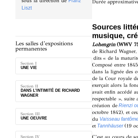
sous la direction de
Franz
Durée approximativ
Liszt
Sources litté
musique, cré
Les salles d’expositions
Lohengrin
(WWV 75
permanentes
de Richard Wagner, 
dits « de la maturi
Section I
Composé entre 1845
UNE VIE
dans la lignée des 
de la Cour royale d
exerçait alors la fo
Section II
DANS L’INTIMITÉ DE RICHARD
avait enfin accédé a
WAGNER
respectable », suite 
création de
Rienzi o
octobre 1842), et ce
Section III
UNE OEUVRE
du
Vaisseau fantôm
et
(19 oc
Tannhäuser
C’est au cours de s
Section IV