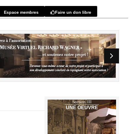
Espace membres
Faire un don libre
Section III
UNE OEUVRE