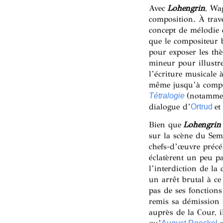
Avec
Lohengrin
, Wa
composition. À trave
concept de mélodie c
que le compositeur 
pour exposer les thè
mineur pour illustre
l’écriture musicale 
même jusqu’à compos
(notammen
Tétralogie
dialogue d’
et
Ortrud
Bien que
Lohengrin
sur la scène du Sem
chefs-d’œuvre précé
éclatèrent un peu p
l’interdiction de la 
un arrêt brutal à ce
pas de ses fonction
remis sa démission 
auprès de la Cour, i