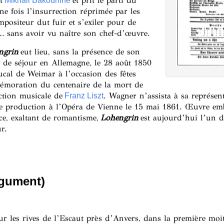
t
et prit le parti du
Mikhail Bakounine
ne fois l’insurrection réprimée par les
ompositeur dut fuir et s’exiler pour de
 sans avoir vu naître son chef-d’œuvre.
ngrin
eut lieu, sans la présence de son
t de séjour en Allemagne, le 28 août 1850
cal de Weimar à l’occasion des fêtes
émoration du centenaire de la mort de
ection musicale de
. Wagner n’assista à sa représen
Franz Liszt
ne production à l’Opéra de Vienne le 15 mai 1861. Œuvre em
ce, exaltant de romantisme,
Lohengrin
est aujourd’hui l’un d
r.
rgument)
sur les rives de l’Escaut près d’Anvers, dans la première moit