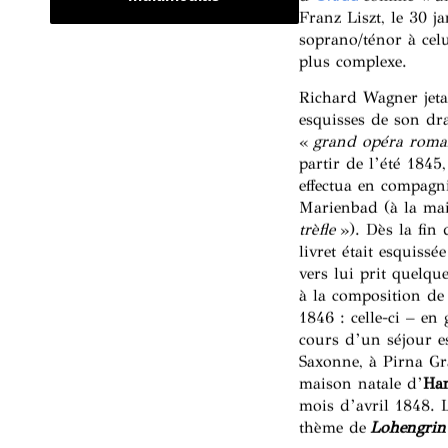
Franz Liszt, le 30 
soprano/ténor à cel
plus complexe.
Richard Wagner jeta 
esquisses de son d
«
grand opéra roman
partir de l’été 1845
effectua en compagn
Marienbad (à la ma
trèfle
»). Dès la fin 
livret était esquiss
vers lui prit quelque
à la composition de
1846 : celle-ci – en
cours d’un séjour e
Saxonne, à Pirna G
maison natale d’
Ha
mois d’avril 1848. 
thème de
Lohengrin