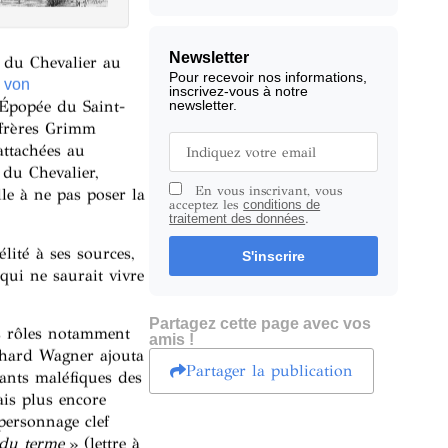
Newsletter
 du Chevalier au
Pour recevoir nos informations,
 von
inscrivez-vous à notre
newsletter.
’Épopée du Saint-
 frères Grimm
attachées au
 du Chevalier,
En vous inscrivant, vous
lle à ne pas poser la
acceptez les
conditions de
traitement des données
.
lité à ses sources,
S'inscrire
ui ne saurait vivre
Partagez cette page avec vos
es rôles notamment
amis !
ichard Wagner ajouta
Partager la publication
nts maléfiques des
is plus encore
personnage clef
 du terme
» (lettre à