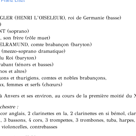
e
Franz Liszt
ER (HENRI L’OISELEUR), roi de Germanie (basse)
)
T (soprano)
son frère (rôle muet)
LRAMUND, comte brabançon (baryton)
e (mezzo-soprano dramatique)
du Roi (baryton)
abant (ténors et basses)
os et altos)
xons et thurigiens, comtes et nobles brabançons,
ux, femmes et serfs (chœurs)
 à Anvers et ses environ, au cours de la première moitié du 
chestre :
 cor anglais, 2 clarinettes en la, 2 clarinettes en si bémol, clar
si, 3 bassons, 4 cors, 3 trompettes, 3 trombones, tuba, harpes,
, violoncelles, contrebasses