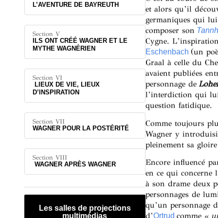
L’AVENTURE DE BAYREUTH
et alors qu’il décou
germaniques qui lui
composer son
Tannh
Section V
Cygne. L’inspiratio
ILS ONT CRÉÉ WAGNER ET LE
MYTHE WAGNÉRIEN
(un poè
Eschenbach
Graal à celle du Ch
avaient publiées ent
Section VI
personnage de
Lohe
LIEUX DE VIE, LIEUX
D’INSPIRATION
l’interdiction qui l
question fatidique.
Section VII
Comme toujours plus
WAGNER POUR LA POSTÉRITÉ
Wagner y introduis
pleinement sa gloir
Section VIII
Encore influencé par
WAGNER APRÈS WAGNER
en ce qui concerne 
à son drame deux p
personnages de lumi
qu’un personnage do
Les salles de projections
d’
comme «
u
Ortrud
multimédias